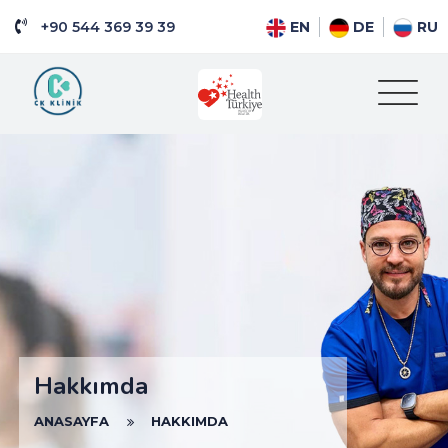
+90 544 369 39 39
EN
DE
RU
Hakkımda
ANASAYFA
HAKKIMDA