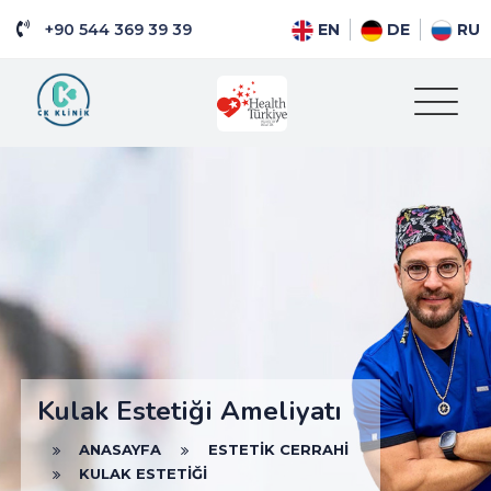
+90 544 369 39 39
EN
DE
RU
Kulak Estetiği Ameliyatı
ANASAYFA
ESTETIK CERRAHI
KULAK ESTETIĞI