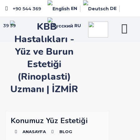
EN
DE
+90 544 369
39 39
RU
Konumuz Yüz Estetiği
ANASAYFA
BLOG