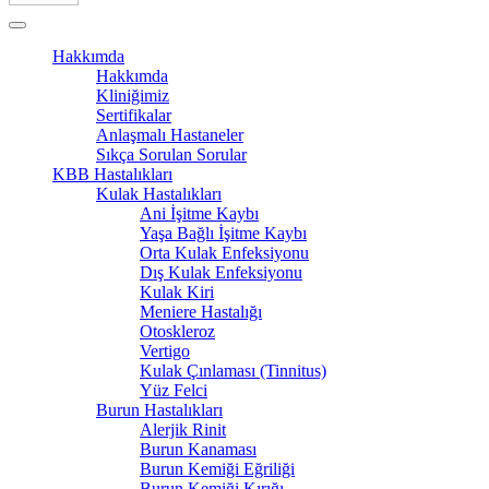
Hakkımda
Hakkımda
Kliniğimiz
Sertifikalar
Anlaşmalı Hastaneler
Sıkça Sorulan Sorular
KBB Hastalıkları
Kulak Hastalıkları
Ani İşitme Kaybı
Yaşa Bağlı İşitme Kaybı
Orta Kulak Enfeksiyonu
Dış Kulak Enfeksiyonu
Kulak Kiri
Meniere Hastalığı
Otoskleroz
Vertigo
Kulak Çınlaması (Tinnitus)
Yüz Felci
Burun Hastalıkları
Alerjik Rinit
Burun Kanaması
Burun Kemiği Eğriliği
Burun Kemiği Kırığı