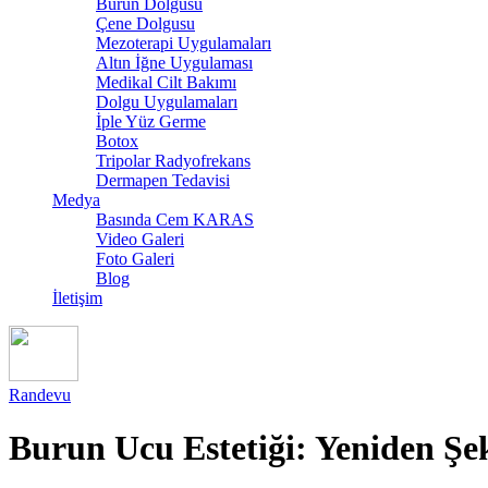
Burun Dolgusu
Çene Dolgusu
Mezoterapi Uygulamaları
Altın İğne Uygulaması
Medikal Cilt Bakımı
Dolgu Uygulamaları
İple Yüz Germe
Botox
Tripolar Radyofrekans
Dermapen Tedavisi
Medya
Basında Cem KARAS
Video Galeri
Foto Galeri
Blog
İletişim
Randevu
Burun Ucu Estetiği: Yeniden Şe