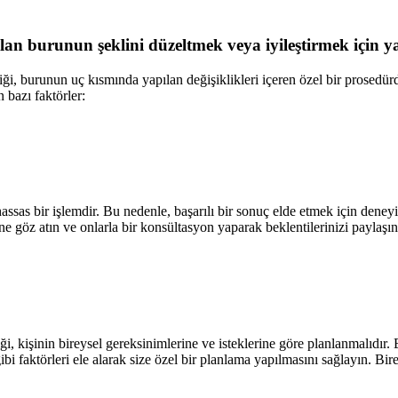
olan burunun şeklini düzeltmek veya iyileştirmek için yay
i, burunun uç kısmında yapılan değişiklikleri içeren özel bir prosedürdü
 bazı faktörler:
as bir işlemdir. Bu nedenle, başarılı bir sonuç elde etmek için deneyim
ine göz atın ve onlarla bir konsültasyon yaparak beklentilerinizi paylaş
ği, kişinin bireysel gereksinimlerine ve isteklerine göre planlanmalıdır. Es
ibi faktörleri ele alarak size özel bir planlama yapılmasını sağlayın. Bi