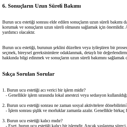
6. Sonuçların Uzun Süreli Bakımı
Burun ucu estetiği sonrası elde edilen sonuçların uzun süreli bakımı da
korumak ve sonuçların uzun süreli olmasını sağlamak için önemlidir. A
yardımcı olacaktır.
Burun ucu estetiği, burunun şeklini düzelten veya iyileştiren bir pro
seçmek, bireysel gereksinimlere odaklanmak, detaylı bir değerlendirm
hakkında bilgi edinmek ve sonuçların uzun süreli bakımını sağlamak d
Sıkça Sorulan Sorular
1. Burun ucu estetiği acı verici bir işlem midir?
- Genellikle işlem sırasında lokal anestezi veya sedasyon kullanıldığı içi
2. Burun ucu estetiği sonrası ne zaman sosyal aktivitelere dönebilirim
- İşlem sonrası şişlik ve morluklar zamanla azalır. Genellikle birkaç h
3. Burun ucu estetiği kalıcı mıdır?
- Evet, burun ucu estetiği kalıcı bir işlemdir. Ancak yaşlanma süreci, 