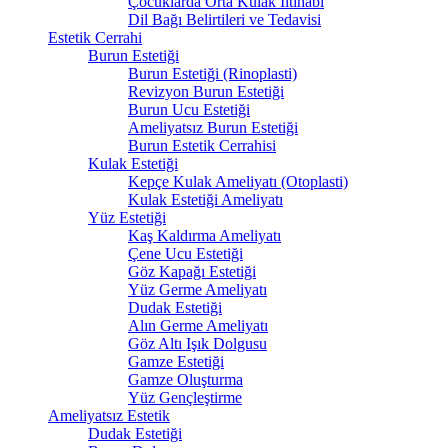
Çocuklarda Orta Kulak İltihabı
Dil Bağı Belirtileri ve Tedavisi
Estetik Cerrahi
Burun Estetiği
Burun Estetiği (Rinoplasti)
Revizyon Burun Estetiği
Burun Ucu Estetiği
Ameliyatsız Burun Estetiği
Burun Estetik Cerrahisi
Kulak Estetiği
Kepçe Kulak Ameliyatı (Otoplasti)
Kulak Estetiği Ameliyatı
Yüz Estetiği
Kaş Kaldırma Ameliyatı
Çene Ucu Estetiği
Göz Kapağı Estetiği
Yüz Germe Ameliyatı
Dudak Estetiği
Alın Germe Ameliyatı
Göz Altı Işık Dolgusu
Gamze Estetiği
Gamze Oluşturma
Yüz Gençleştirme
Ameliyatsız Estetik
Dudak Estetiği