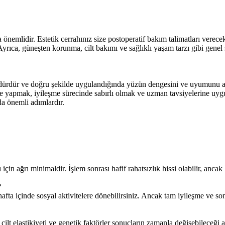
 önemlidir. Estetik cerrahınız size postoperatif bakım talimatları verecek
yrıca, güneşten korunma, cilt bakımı ve sağlıklı yaşam tarzı gibi genel 
sedürdür ve doğru şekilde uygulandığında yüzün dengesini ve uyumunu art
e yapmak, iyileşme sürecinde sabırlı olmak ve uzman tavsiyelerine uyg
a önemli adımlardır.
n ağrı minimaldir. İşlem sonrası hafif rahatsızlık hissi olabilir, ancak bu
?
afta içinde sosyal aktivitelere dönebilirsiniz. Ancak tam iyileşme ve son
cilt elastikiyeti ve genetik faktörler sonuçların zamanla değişebileceği a