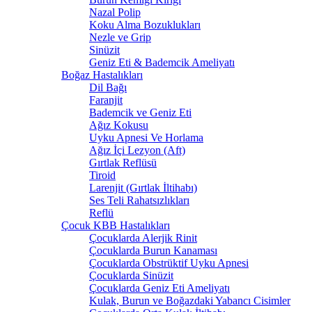
Nazal Polip
Koku Alma Bozuklukları
Nezle ve Grip
Sinüzit
Geniz Eti & Bademcik Ameliyatı
Boğaz Hastalıkları
Dil Bağı
Faranjit
Bademcik ve Geniz Eti
Ağız Kokusu
Uyku Apnesi Ve Horlama
Ağız İçi Lezyon (Aft)
Gırtlak Reflüsü
Tiroid
Larenjit (Gırtlak İltihabı)
Ses Teli Rahatsızlıkları
Reflü
Çocuk KBB Hastalıkları
Çocuklarda Alerjik Rinit
Çocuklarda Burun Kanaması
Çocuklarda Obstrüktif Uyku Apnesi
Çocuklarda Sinüzit
Çocuklarda Geniz Eti Ameliyatı
Kulak, Burun ve Boğazdaki Yabancı Cisimler