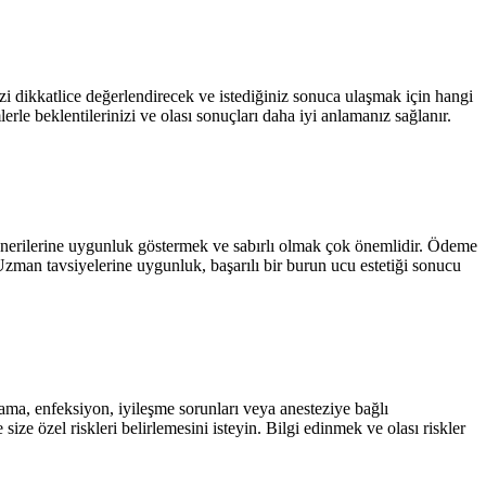
nizi dikkatlice değerlendirecek ve istediğiniz sonuca ulaşmak için hangi
rle beklentilerinizi ve olası sonuçları daha iyi anlamanız sağlanır.
ın önerilerine uygunluk göstermek ve sabırlı olmak çok önemlidir. Ödeme
Uzman tavsiyelerine uygunluk, başarılı bir burun ucu estetiği sonucu
nama, enfeksiyon, iyileşme sorunları veya anesteziye bağlı
ize özel riskleri belirlemesini isteyin. Bilgi edinmek ve olası riskler