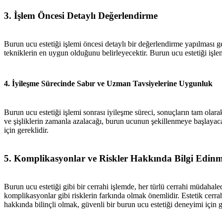
3. İşlem Öncesi Detaylı Değerlendirme
Burun ucu estetiği işlemi öncesi detaylı bir değerlendirme yapılması ge
tekniklerin en uygun olduğunu belirleyecektir. Burun ucu estetiği işlem
4. İyileşme Sürecinde Sabır ve Uzman Tavsiyelerine Uygunluk
Burun ucu estetiği işlemi sonrası iyileşme süreci, sonuçların tam olar
ve şişliklerin zamanla azalacağı, burun ucunun şekillenmeye başlayaca
için gereklidir.
5. Komplikasyonlar ve Riskler Hakkında Bilgi Edin
Burun ucu estetiği gibi bir cerrahi işlemde, her türlü cerrahi müdahal
komplikasyonlar gibi risklerin farkında olmak önemlidir. Estetik cerrahı
hakkında bilinçli olmak, güvenli bir burun ucu estetiği deneyimi için g