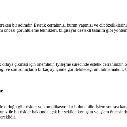
reken bir adımdır. Estetik cerrahınız, burun yapınızı ve cilt özellikleri
i öncesi görüntüleme teknikleri, bilgisayar destekli tasarım gibi yöntemle
ak ortaya çıkması için önemlidir. İyileşme sürecinde estetik cerrahınız
ğı ve son sonuçların birkaç ay içinde görülebileceği unutulmamalıdır. 
me
ede olduğu gibi riskler ve komplikasyonlar bulunabilir. İşlem sonrası ka
nız ile bu riskler hakkında açık bir şekilde konuşun ve işlem öncesinde s
ereklidir.