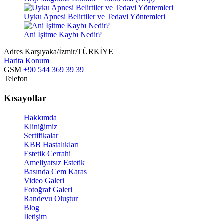
Uyku Apnesi Belirtiler ve Tedavi Yöntemleri
Ani İşitme Kaybı Nedir?
Adres
Karşıyaka/İzmir/TÜRKİYE
Harita Konum
GSM
+90 544 369 39 39
Telefon
Kısayollar
Hakkımda
Kliniğimiz
Sertifikalar
KBB Hastalıkları
Estetik Cerrahi
Ameliyatsız Estetik
Basında Cem Karas
Video Galeri
Fotoğraf Galeri
Randevu Oluştur
Blog
İletişim