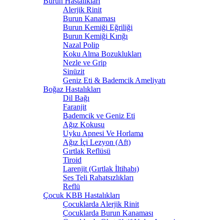
Burun Hastalıkları
Alerjik Rinit
Burun Kanaması
Burun Kemiği Eğriliği
Burun Kemiği Kırığı
Nazal Polip
Koku Alma Bozuklukları
Nezle ve Grip
Sinüzit
Geniz Eti & Bademcik Ameliyatı
Boğaz Hastalıkları
Dil Bağı
Faranjit
Bademcik ve Geniz Eti
Ağız Kokusu
Uyku Apnesi Ve Horlama
Ağız İçi Lezyon (Aft)
Gırtlak Reflüsü
Tiroid
Larenjit (Gırtlak İltihabı)
Ses Teli Rahatsızlıkları
Reflü
Çocuk KBB Hastalıkları
Çocuklarda Alerjik Rinit
Çocuklarda Burun Kanaması