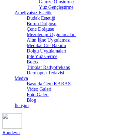
Gamze Oluşturma
Yüz Gençleştirme
Ameliyatsız Estetik
Dudak Estetiği
Burun Dolgusu
Çene Dolgusu
Mezoterapi Uygulamaları
Altın İğne Uygulaması
Medikal Cilt Bakımı
Dolgu Uygulamaları
İple Yüz Germe
Botox
Tripolar Radyofrekans
Dermapen Tedavisi
Medya
Basında Cem KARAS
Video Galeri
Foto Galeri
Blog
İletişim
Randevu