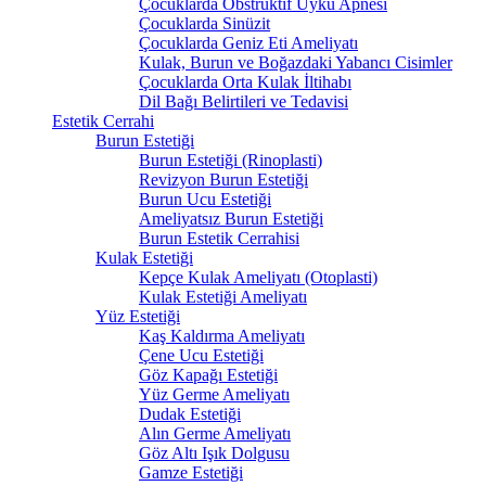
Çocuklarda Obstrüktif Uyku Apnesi
Çocuklarda Sinüzit
Çocuklarda Geniz Eti Ameliyatı
Kulak, Burun ve Boğazdaki Yabancı Cisimler
Çocuklarda Orta Kulak İltihabı
Dil Bağı Belirtileri ve Tedavisi
Estetik Cerrahi
Burun Estetiği
Burun Estetiği (Rinoplasti)
Revizyon Burun Estetiği
Burun Ucu Estetiği
Ameliyatsız Burun Estetiği
Burun Estetik Cerrahisi
Kulak Estetiği
Kepçe Kulak Ameliyatı (Otoplasti)
Kulak Estetiği Ameliyatı
Yüz Estetiği
Kaş Kaldırma Ameliyatı
Çene Ucu Estetiği
Göz Kapağı Estetiği
Yüz Germe Ameliyatı
Dudak Estetiği
Alın Germe Ameliyatı
Göz Altı Işık Dolgusu
Gamze Estetiği