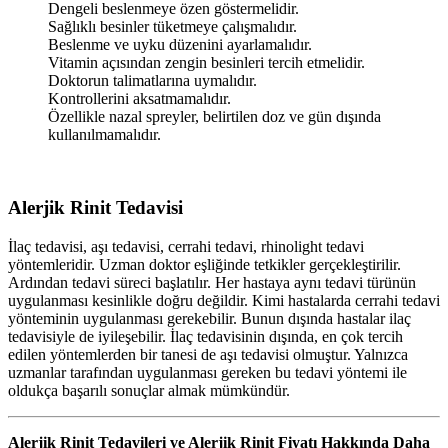
Dengeli beslenmeye özen göstermelidir.
Sağlıklı besinler tüketmeye çalışmalıdır.
Beslenme ve uyku düzenini ayarlamalıdır.
Vitamin açısından zengin besinleri tercih etmelidir.
Doktorun talimatlarına uymalıdır.
Kontrollerini aksatmamalıdır.
Özellikle nazal spreyler, belirtilen doz ve gün dışında
kullanılmamalıdır.
Alerjik Rinit Tedavisi
İlaç tedavisi, aşı tedavisi, cerrahi tedavi, rhinolight tedavi
yöntemleridir. Uzman doktor eşliğinde tetkikler gerçekleştirilir.
Ardından tedavi süreci başlatılır. Her hastaya aynı tedavi türünün
uygulanması kesinlikle doğru değildir. Kimi hastalarda cerrahi tedavi
yönteminin uygulanması gerekebilir. Bunun dışında hastalar ilaç
tedavisiyle de iyileşebilir. İlaç tedavisinin dışında, en çok tercih
edilen yöntemlerden bir tanesi de aşı tedavisi olmuştur. Yalnızca
uzmanlar tarafından uygulanması gereken bu tedavi yöntemi ile
oldukça başarılı sonuçlar almak mümkündür.
Alerjik Rinit Tedavileri
ve
Alerjik Rinit Fiyatı
Hakkında Daha