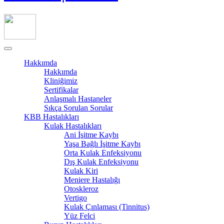
Hakkımda
Hakkımda
Kliniğimiz
Sertifikalar
Anlaşmalı Hastaneler
Sıkça Sorulan Sorular
KBB Hastalıkları
Kulak Hastalıkları
Ani İşitme Kaybı
Yaşa Bağlı İşitme Kaybı
Orta Kulak Enfeksiyonu
Dış Kulak Enfeksiyonu
Kulak Kiri
Meniere Hastalığı
Otoskleroz
Vertigo
Kulak Çınlaması (Tinnitus)
Yüz Felci